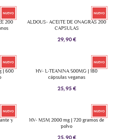
NUEVO
NUEVO
E 200
ALDOUS- ACEITE DE ONAGRAS 200
anos
CAPSULAS
29,90 €
NUEVO
NUEVO
 | 600
HV- L-TEANINA 500MG | 180
o
cápsulas veganas
25,95 €
NUEVO
NUEVO
ante y
HV- MSM 2000 mg | 720 gramos de
polvo
25,90 €