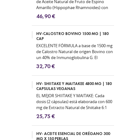
de Aceite Natural de Fruto de Espino
Amarillo (Hippophae Rhamnoides) con
Omega 7 y Omega 3, 6 y 9. El Omega 7...
46,90 €
HV-CALOSTRO BOVINO 1500 MG | 180
CAP
EXCELENTE FÓRMULA a base de 1500 mg
de Calostro Natural de origen Bovino con
un 40% de Inmunoglobulina G. El
Calostro puede ayudar a mejorar la...
32,70 €
HV- SHIITAKE Y MAITAKEE 4800 MG | 180
CAPSULAS VEGANAS
EL MEJOR SHIITAKE Y MAITAKE: Cada
dosis (2 cápsulas) está elaborada con 600
mg de Extracto Natural de Shiitake 6:1
(Lentinula Edodes) equivalente a...
25,75 €
HV- ACEITE ESENCIAL DE ORÉGANO 300
MG X 150 PERLAS