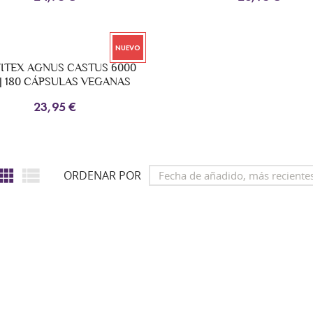
NUEVO
VITEX AGNUS CASTUS 6000
| 180 CÁPSULAS VEGANAS
23,95 €


ORDENAR POR
Fecha de añadido, más reciente