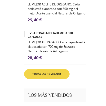
EL MEJOR ACEITE DE ORÉGANO: Cada
perla está elaborada con 300 mg del
mejor Aceite Esencial Natural de Orégano
(Origanum vulgare) con un 70% en...
29,40 €
HV- ASTRÁGALO 1400 MG X 180
CAPSULAS
EL MEJOR ASTRÁGALO: Cada cápsula está
elaborada con 700 mg de Extracto
Natural de raíz de Astragalus
Membranaceus 2:1, equivalente a 1400
28,40 €
mg de...
TODAS LAS NOVEDADES
LOS MÁS VENDIDOS