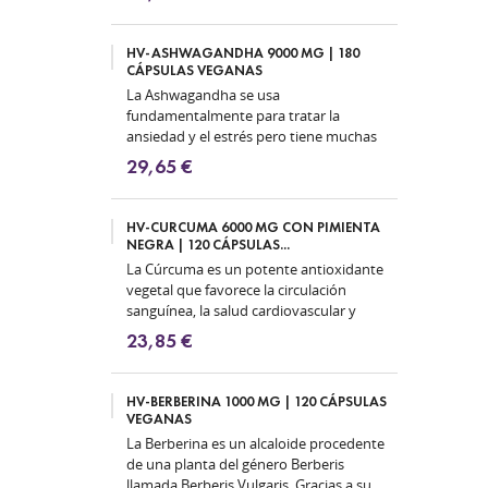
base de...
HV-ASHWAGANDHA 9000 MG | 180
CÁPSULAS VEGANAS
La Ashwagandha se usa
fundamentalmente para tratar la
ansiedad y el estrés pero tiene muchas
otras propiedades gracias a su condición
29,65 €
de planta...
HV-CURCUMA 6000 MG CON PIMIENTA
NEGRA | 120 CÁPSULAS...
La Cúrcuma es un potente antioxidante
vegetal que favorece la circulación
sanguínea, la salud cardiovascular y
combate la inflamación y el dolor de...
23,85 €
HV-BERBERINA 1000 MG | 120 CÁPSULAS
VEGANAS
La Berberina es un alcaloide procedente
de una planta del género Berberis
llamada Berberis Vulgaris. Gracias a su