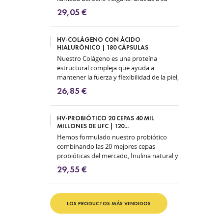
estructura molecular, la...
29,05 €
HV-COLÁGENO CON ÁCIDO
HIALURÓNICO | 180 CÁPSULAS
Nuestro Colágeno es una proteína
estructural compleja que ayuda a
mantener la fuerza y flexibilidad de la piel,
los ligamentos, las articulaciones,...
26,85 €
HV-PROBIÓTICO 20 CEPAS 40 MIL
MILLONES DE UFC | 120...
Hemos formulado nuestro probiótico
combinando las 20 mejores cepas
probióticas del mercado, Inulina natural y
Zinc puro para garantizar la eficacia...
29,55 €
LOS PRODUCTOS MÁS VENDIDOS