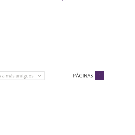
PÁGINAS
s a más antiguos

1