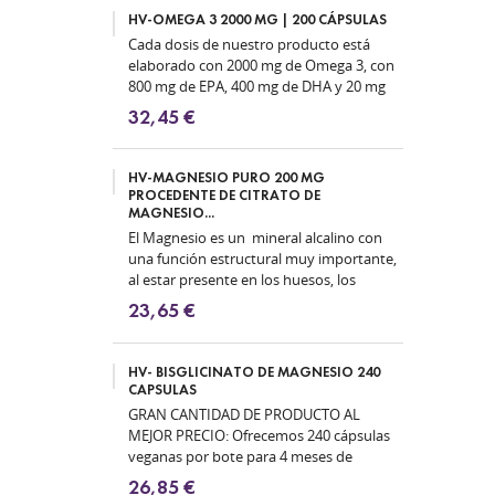
HV-OMEGA 3 2000 MG | 200 CÁPSULAS
Cada dosis de nuestro producto está
elaborado con 2000 mg de Omega 3, con
800 mg de EPA, 400 mg de DHA y 20 mg
de Vitamina E Natural.La cantidad de...
32,45 €
HV-MAGNESIO PURO 200 MG
PROCEDENTE DE CITRATO DE
MAGNESIO...
El Magnesio es un mineral alcalino con
una función estructural muy importante,
al estar presente en los huesos, los
músculos y los tejidos....
23,65 €
HV- BISGLICINATO DE MAGNESIO 240
CAPSULAS
GRAN CANTIDAD DE PRODUCTO AL
MEJOR PRECIO: Ofrecemos 240 cápsulas
veganas por bote para 4 meses de
tratamiento. EXCELENTE FÓRMULA a
26,85 €