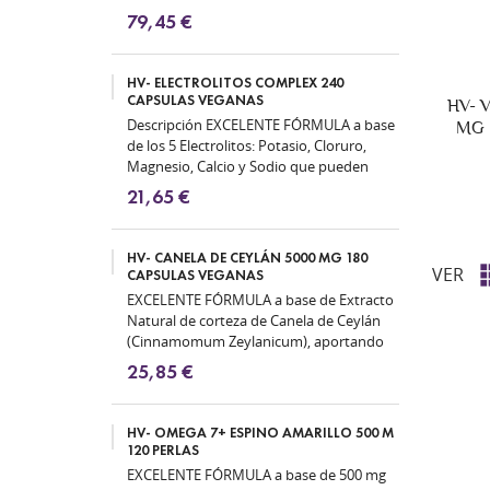
mismas. 01 Disfunción...
79,45 €
HV- ELECTROLITOS COMPLEX 240
CAPSULAS VEGANAS
HV- 
Descripción EXCELENTE FÓRMULA a base
MG 
de los 5 Electrolitos: Potasio, Cloruro,
Magnesio, Calcio y Sodio que pueden
ayudar a regular el equilibrio...
21,65 €
HV- CANELA DE CEYLÁN 5000 MG 180
VER
CAPSULAS VEGANAS
EXCELENTE FÓRMULA a base de Extracto
Natural de corteza de Canela de Ceylán
(Cinnamomum Zeylanicum), aportando
5000 mg de Canela por cápsula. Puede...
25,85 €
HV- OMEGA 7+ ESPINO AMARILLO 500 M
120 PERLAS
EXCELENTE FÓRMULA a base de 500 mg