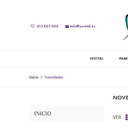
613 865 004
info@yovital.es

HIVITAL
PAMI
Inicio
Novedades
NOVE
INICIO
VER