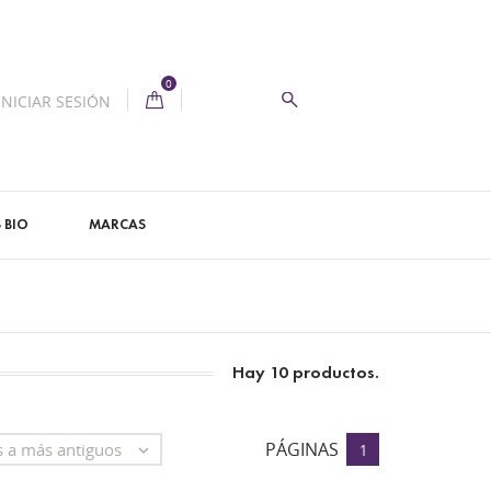
0
INICIAR SESIÓN
 BIO
MARCAS
Hay 10 productos.
PÁGINAS
s a más antiguos

1