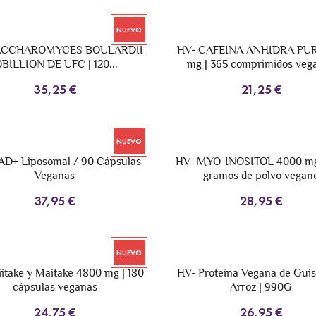
NUEVO
ACCHAROMYCES BOULARDII
HV- CAFEINA ANHIDRA PUR
0BILLION DE UFC | 120...
mg | 365 comprimidos veg
35,25 €
21,25 €
NUEVO
AD+ Liposomal / 90 Cápsulas
HV- MYO-INOSITOL 4000 mg
Veganas
gramos de polvo vegan
37,95 €
28,95 €
NUEVO
iitake y Maitake 4800 mg | 180
HV- Proteína Vegana de Guis
cápsulas veganas
Arroz | 990G
24,75 €
26,95 €