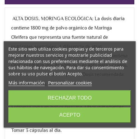
ALTA DOSIS, MORINGA ECOLÓGICA: La dosis diaria
contiene 1800 mg de polvo orgánico de Moringa
Oleifera que representa una fuente natural de
nutrientes esenciales. A diferencia de otros
Este sitio web utiliza cookies propias y de terceros para
mejorar nuestros servicios y mostrarle publicidad
suplementos de moringa, nuestro producto no contiene
relacionada con sus preferencias mediante el análisis de
OMG ni ningún tipo de aditivos y es apto para veganos.
sus hábitos de navegación. Para dar su consentimiento
sobre su uso pulse el botón Acepto.
En un solo envase: 260 cápsulas. Dosis recomendada:
Más información
Personalizar cookies
3 cápsulas al día.
Ingredientes por dosis (3 cápsulas): Moringa Oleífera
RECHAZAR TODO
Ecológica (hoja en polvo) 1800 mg. Otros ingredientes:
ACEPTO
cápsula vegetal (HPMC).
Tomar 3 cápsulas al día.