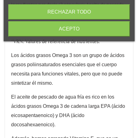
Ingredientes por dosis (2 cápsulas): Aceite de pescado
RECHAZAR TODO
salvaje (35% EPA, 25% DHA) 2000 mg, Vitamina E
Natural (como D-Alfa-Tocoferol) 10mg (84% VRN*).
ACEPTO
Otros ingredientes: cápsula (gelatina bovina, glicerina).
*VRN: Valores de referencia de nutrientes.
Los ácidos grasos Omega 3 son un grupo de ácidos
grasos poliinsaturados esenciales que el cuerpo
necesita para funciones vitales, pero que no puede
sintetizar él mismo.
El aceite de pescado de agua fría es rico en los
ácidos grasos Omega 3 de cadena larga EPA (ácido
eicosapentaenoico) y DHA (ácido
docosahexaenoico).