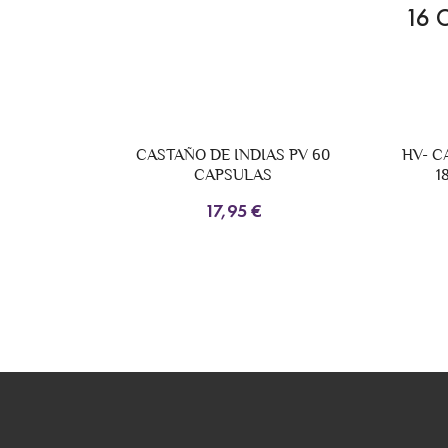
16 
NUEVO
 PV 60
HV- CANELA DE CEYLÁN 5000 MG
H
180 CAPSULAS VEGANAS
25,85 €