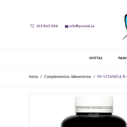
613 865 004
info@yovital.es

HIVITAL
PAMI
Inicio
Complementos Alimenticios
HV-VITAMINA B