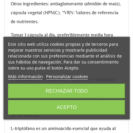
Otros ingredientes: antiaglomerante (almidón de maíz),
cápsula vegetal (HPMC). *VRN: Valores de referencia
de nutrientes.
Tomar 1 cápsula al día, preferiblemente media hora
Este sitio web utiliza cookies propias y de terceros para
antes de ir a dormir.
mejorar nuestros servicios y mostrarle publicidad
relacionada con sus preferencias mediante el análisis de
Se recomienda tomar un máximo de 3 meses, seguido
sus hábitos de navegación. Para dar su consentimiento
de un descanso de 2 meses.
sobre su uso pulse el botón Acepto.
Más información
Personalizar cookies
L-Triptófano con Melatonina, Magnesio y Vitaminas
B3/B5/B6, para regular el sueño, el estado de ánimo y
RECHAZAR TODO
combatir los efectos del estrés, ayudando al
funcionamiento del sistema nervioso en la producción
ACEPTO
de Serotonina.
L-triptófano es un aminoácido esencial que ayuda al