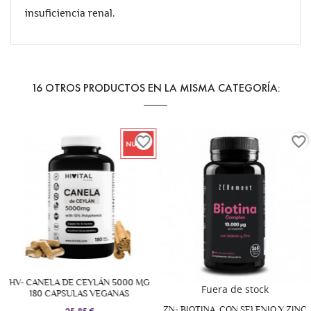
insuficiencia renal.
16 OTROS PRODUCTOS EN LA MISMA CATEGORÍA:
favorite_border
favorite_border
NUEVO
HV- CANELA DE CEYLÁN 5000 MG
Fuera de stock
180 CAPSULAS VEGANAS
ZN- BIOTINA, CON SELENIO Y ZINC