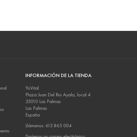
INFORMACIÓN DE LA TIENDA
onal
YoVital
Plaza Juan Del Rio Ayala, local 4
35010 Las Palmas
Las Palmas
no
España
Llámenos: 613 865 004
uento
Envíenos un correo electrónico: