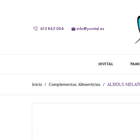
613 865 004
info@yovital.es

HIVITAL
PAMI
Inicio
Complementos Alimenticios
ALDOUS MELATO