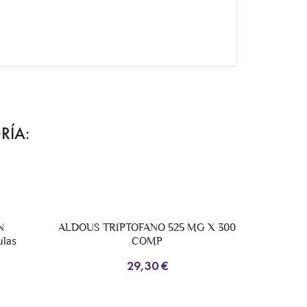
RÍA:
ALDOUS TRIPTOFANO 525 MG X 300
ALDOUS BIO
COMP
SELENIO, 
VIT
29,30 €
2