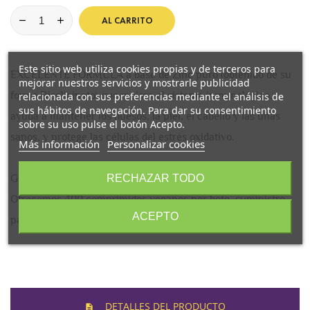
AL CARRITO
Este sitio web utiliza cookies propias y de terceros para
EXCELENTE FÓRMULA a base de Zinc puro (obtenido de su
mejorar nuestros servicios y mostrarle publicidad
forma Bisglicinato) que mejora el sistema inmunológico,
relacionada con sus preferencias mediante el análisis de
sus hábitos de navegación. Para dar su consentimiento
ayuda a mantener los huesos, la piel, el cabello y las uñas
sobre su uso pulse el botón Acepto.
sanos, y protege las células del estrés oxidativo.
Más información
Personalizar cookies
RECHAZAR TODO
GRAN CANTIDAD DE PRODUCTO AL MEJOR PRECIO:
Ofrecemos 400 comprimidos veganos por bote, suministro
ACEPTO
para más de 13 meses.
DETALLES DEL PRODUCTO