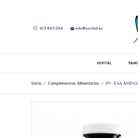
613 865 004
info@yovital.es

HIVITAL
PAMI
Inicio
Complementos Alimenticios
HV- EAA AMINO