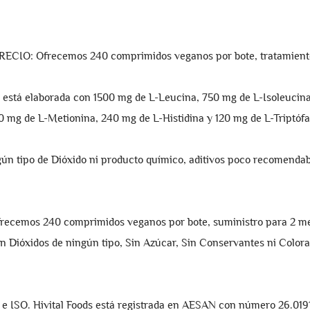
: Ofrecemos 240 comprimidos veganos por bote, tratamiento
stá elaborada con 1500 mg de L-Leucina, 750 mg de L-Isoleucina,
0 mg de L-Metionina, 240 mg de L-Histidina y 120 mg de L-Triptóf
 tipo de Dióxido ni producto químico, aditivos poco recomendable
os 240 comprimidos veganos por bote, suministro para 2 mese
in Dióxidos de ningún tipo, Sin Azúcar, Sin Conservantes ni Color
ISO. Hivital Foods está registrada en AESAN con número 26.019