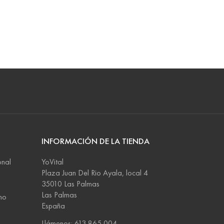
INFORMACIÓN DE LA TIENDA
onal
YoVital
Plaza Juan Del Rio Ayala, local 4
35010 Las Palmas
Las Palmas
no
España
Llámenos: 613 865 004