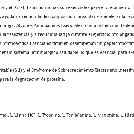
a y el IGF-1. Estas hormonas son esenciales para el crecimiento m
udan a reducir la descomposición muscular y a acelerar la recup
 fatiga: Algunos Aminoácidos Esenciales, como la Leucina, Isoleu
 resistencia y a reducir la fatiga durante el ejercicio prolongado
 Aminoácidos Esenciales también desempeñan un papel importante
r un sistema inmunológico saludable, lo que es esencial para e
itable (SII) y el Síndrome de Sobrecrecimiento Bacteriano Intest
 para la degradación de proteína.
na), L-Lisina HCl, L-Treonina, L-Fenilalanina, L-Metionina, L-Histi