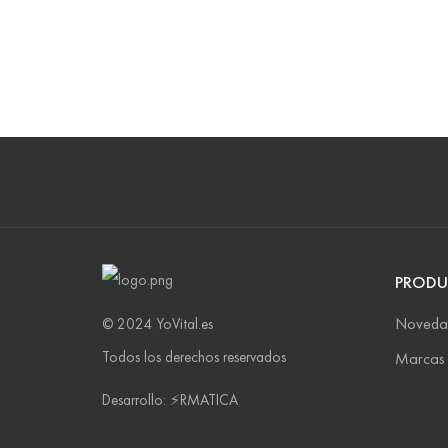
PRODU
Noveda
© 2024 YoVital.es
Todos los derechos reservados
Marcas
Desarrollo: ⚡️RMATICA