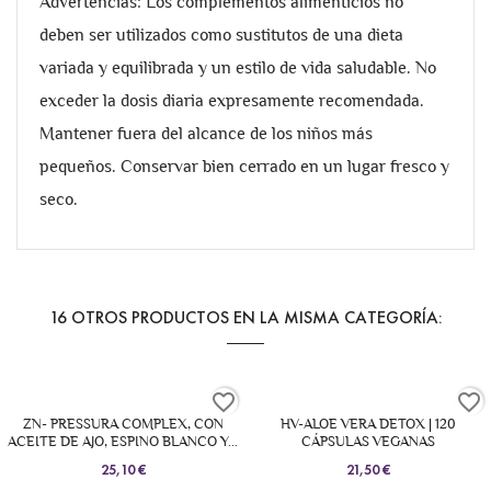
Advertencias: Los complementos alimenticios no
deben ser utilizados como sustitutos de una dieta
variada y equilibrada y un estilo de vida saludable. No
exceder la dosis diaria expresamente recomendada.
Mantener fuera del alcance de los niños más
pequeños. Conservar bien cerrado en un lugar fresco y
seco.
16 OTROS PRODUCTOS EN LA MISMA CATEGORÍA:
favorite_border
favorite_border
ESSURA COMPLEX, CON
HV-ALOE VERA DETOX | 120
 AJO, ESPINO BLANCO Y...
CÁPSULAS VEGANAS
Berber
25,10 €
21,50 €